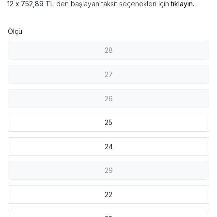
752,89 TL
'den başlayan taksit seçenekleri için
tıklayın.
Ölçü
28
27
26
25
24
29
22