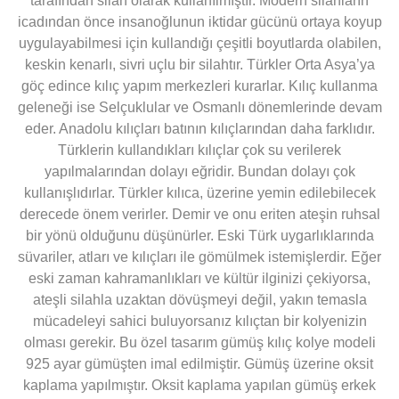
tarafından silah olarak kullanılmıştır. Modern silahların
icadından önce insanoğlunun iktidar gücünü ortaya koyup
uygulayabilmesi için kullandığı çeşitli boyutlarda olabilen,
keskin kenarlı, sivri uçlu bir silahtır. Türkler Orta Asya’ya
göç edince kılıç yapım merkezleri kurarlar. Kılıç kullanma
geleneği ise Selçuklular ve Osmanlı dönemlerinde devam
eder. Anadolu kılıçları batının kılıçlarından daha farklıdır.
Türklerin kullandıkları kılıçlar çok su verilerek
yapılmalarından dolayı eğridir. Bundan dolayı çok
kullanışlıdırlar. Türkler kılıca, üzerine yemin edilebilecek
derecede önem verirler. Demir ve onu eriten ateşin ruhsal
bir yönü olduğunu düşünürler. Eski Türk uygarlıklarında
süvariler, atları ve kılıçları ile gömülmek istemişlerdir. Eğer
eski zaman kahramanlıkları ve kültür ilginizi çekiyorsa,
ateşli silahla uzaktan dövüşmeyi değil, yakın temasla
mücadeleyi sahici buluyorsanız kılıçtan bir kolyenizin
olması gerekir. Bu özel tasarım gümüş kılıç kolye modeli
925 ayar gümüşten imal edilmiştir. Gümüş üzerine oksit
kaplama yapılmıştır. Oksit kaplama yapılan gümüş erkek