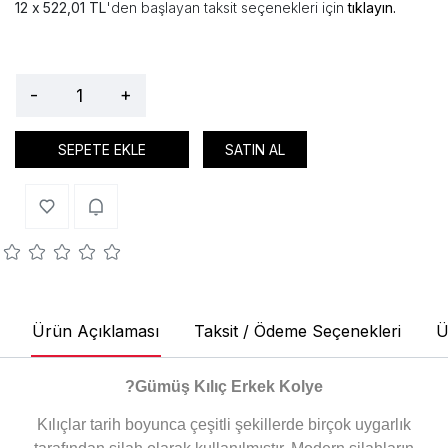
522,01 TL
'den başlayan taksit seçenekleri için
tıklayın.
-
+
SEPETE EKLE
SATIN AL
Ürün Açıklaması
Taksit / Ödeme Seçenekleri
Ü
?
Gümüş Kılıç Erkek Kolye
Kılıçlar tarih boyunca çeşitli şekillerde birçok uygarlık