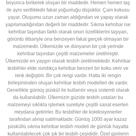
boyunca birikerek oluşan bir maddedir. Hemen hemen taş
ile aynı sertliktedir fakat yoğunluğu düşüktür. Çam kokusu
yayar. Oluşumu uzun zaman aldığından ve yapay olarak
yapılamadığından değerli bir maddedir. Sıkma kehribar ise
kehribar taşından farklı olarak onun özelliklerini taşıyan,
görüntü itibariyle ona benzeyen fakat gerçek olmayan bir
malzemedir. Ülkemizde ve dünyanın bir çok yerinde
kehribar taşından çeşitli malzemeler üretilmiştir.
Ülkemizde en yaygın olarak tesbih üretilmektedir. Kehribar
tesbihler elde ısındıkça kehribar benzeri bir koku verir ve
renk değiştirir. Bir çok rengi vardır. Hatta iki rengin
birleşiminden oluşan kehribar tesbih modelleri de vardır.
Genellikle gümüş püskül ile kullanılır veya sistemli olarak
da kullanılabilir. Ülkemizin güzide tesbih ustaları bu
malzemeyi sıklıkla işlemek suretiyle çeşitli sanat eserleri
meydana getirirler. Bu tesbihler de koleksiyonerler
tarafından alınıp satılmaktadır. Gümüş 1000 ayar kazaz
püsküllü sıkma kehribar tesbih modeli de günlük hayatta
kullanılabilecek çok şık bir tesbih çeşididir. Özel günlerin