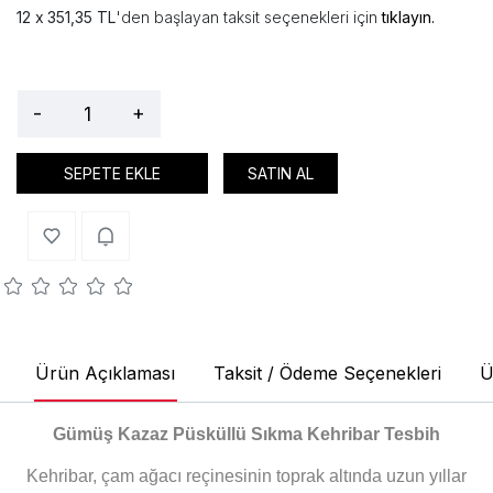
351,35 TL
'den başlayan taksit seçenekleri için
tıklayın.
-
+
SEPETE EKLE
SATIN AL
Ürün Açıklaması
Taksit / Ödeme Seçenekleri
Ü
Gümüş Kazaz Püsküllü Sıkma Kehribar Tesbih
Kehribar, çam ağacı reçinesinin toprak altında uzun yıllar