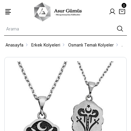
0
Anasayfa
Erkek Kolyeleri
Osmanlı Temalı Kolyeler
.