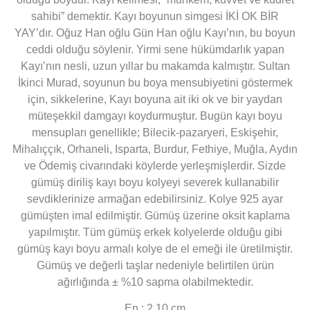
sahibi” demektir. Kayı boyunun simgesi İKİ OK BİR
YAY’dır. Oğuz Han oğlu Gün Han oğlu Kayı’nın, bu boyun
ceddi olduğu söylenir. Yirmi sene hükümdarlık yapan
Kayı’nın nesli, uzun yıllar bu makamda kalmıştır. Sultan
İkinci Murad, soyunun bu boya mensubiyetini göstermek
için, sikkelerine, Kayı boyuna ait iki ok ve bir yaydan
müteşekkil damgayı koydurmuştur. Bugün kayı boyu
mensupları genellikle; Bilecik-pazaryeri, Eskişehir,
Mihalıççık, Orhaneli, Isparta, Burdur, Fethiye, Muğla, Aydın
ve Ödemiş civarındaki köylerde yerleşmişlerdir. Sizde
gümüş diriliş kayı boyu kolyeyi severek kullanabilir
sevdiklerinize armağan edebilirsiniz. Kolye 925 ayar
gümüşten imal edilmiştir. Gümüş üzerine oksit kaplama
yapılmıştır. Tüm gümüş erkek kolyelerde olduğu gibi
gümüş kayı boyu armalı kolye de el emeği ile üretilmiştir.
Gümüş ve değerli taşlar nedeniyle belirtilen ürün
ağırlığında ± %10 sapma olabilmektedir.
En : 2.10 cm