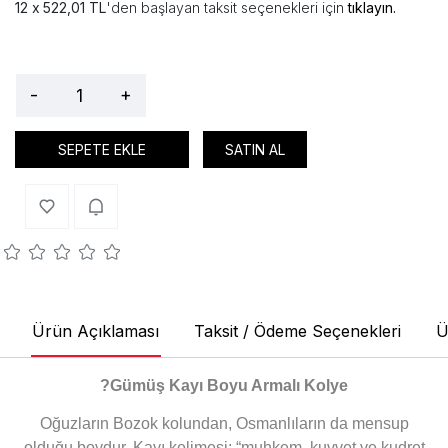
522,01 TL
'den başlayan taksit seçenekleri için
tıklayın.
-
+
SEPETE EKLE
SATIN AL
Ürün Açıklaması
Taksit / Ödeme Seçenekleri
Ü
?
Gümüş Kayı Boyu Armalı Kolye
Oğuzların Bozok kolundan, Osmanlıların da mensup
olduğu boydur. Kayı kelimesi; “muhkem, kuvvet ve kudret