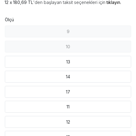
180,69 TL
'den başlayan taksit seçenekleri için
tıklayın.
Ölçü
9
10
13
14
17
11
12