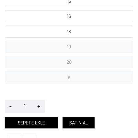
15
16
18
19
20
8
-
+
SEPETE EKLE
SATIN AL