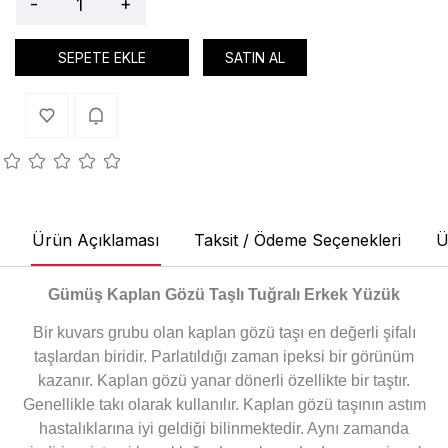
-
+
SEPETE EKLE
SATIN AL
Ürün Açıklaması
Taksit / Ödeme Seçenekleri
Ü
Gümüş Kaplan Gözü Taşlı Tuğralı Erkek Yüzük
Bir kuvars grubu olan kaplan gözü taşı en değerli şifalı
taşlardan biridir. Parlatıldığı zaman ipeksi bir görünüm
kazanır. Kaplan gözü yanar dönerli özellikte bir taştır.
Genellikle takı olarak kullanılır. Kaplan gözü taşının astım
hastalıklarına iyi geldiği bilinmektedir. Aynı zamanda