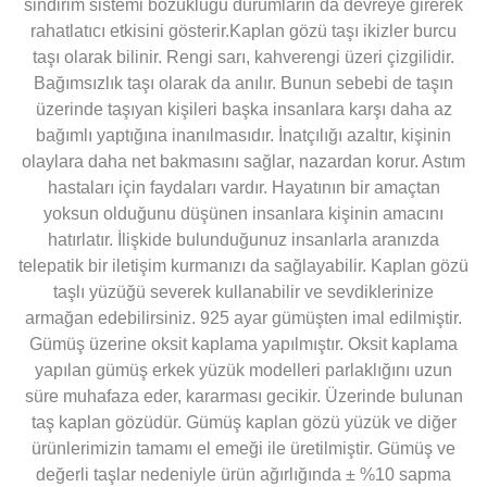
sindirim sistemi bozukluğu durumların da devreye girerek
rahatlatıcı etkisini gösterir.Kaplan gözü taşı ikizler burcu
taşı olarak bilinir. Rengi sarı, kahverengi üzeri çizgilidir.
Bağımsızlık taşı olarak da anılır. Bunun sebebi de taşın
üzerinde taşıyan kişileri başka insanlara karşı daha az
bağımlı yaptığına inanılmasıdır. İnatçılığı azaltır, kişinin
olaylara daha net bakmasını sağlar, nazardan korur. Astım
hastaları için faydaları vardır. Hayatının bir amaçtan
yoksun olduğunu düşünen insanlara kişinin amacını
hatırlatır. İlişkide bulunduğunuz insanlarla aranızda
telepatik bir iletişim kurmanızı da sağlayabilir. Kaplan gözü
taşlı yüzüğü severek kullanabilir ve sevdiklerinize
armağan edebilirsiniz. 925 ayar gümüşten imal edilmiştir.
Gümüş üzerine oksit kaplama yapılmıştır. Oksit kaplama
yapılan gümüş erkek yüzük modelleri parlaklığını uzun
süre muhafaza eder, kararması gecikir. Üzerinde bulunan
taş kaplan gözüdür. Gümüş kaplan gözü yüzük ve diğer
ürünlerimizin tamamı el emeği ile üretilmiştir. Gümüş ve
değerli taşlar nedeniyle ürün ağırlığında ± %10 sapma