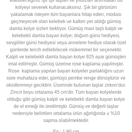
edebileceğiniz ışıl ışıl taşları ile yıldızları anımsatan bu
kolyeyi severek kullanacaksınız. Şık bir görünüm
yakalamak isteyen tüm bayanlara hitap eden, modası
geçmeyecek olan kelebek ve kalbin yer aldığı gümüş
damla kolye sizleri bekliyor. Gümüş mavi taşlı kalpli ve
kelebekli damla bayan kolye; doğum günü hediyesi,
sevgililer günü hediyesi veya annelere hediye olarak özel
günlerde tercih edilebilecek mükemmel bir seçenektir.
Kalpli ve kelebekli damla bayan kolye 925 ayar gümüşten
imal edilmiştir. Gümüş üzerine rose kaplama yapılmıştır.
Rose kaplama yapılan bayan kolyeler parlaklığını uzun
süre muhafaza eder, gümüşü pembe renge dönüştürür ve
oksitlenmeyi geciktirir. Üzerinde bulunan taşlar zirkon'dur.
Zincir boyu ortalama 45 cm'dir. Tüm bayan kolyelerde
olduğu gibi gümüş kalpli ve kelebekli damla bayan kolye
de el emeği ile üretilmiştir. Gümüş ve değerli taşlar
nedeniyle belirtilen ortalama ürün ağırlığında ± %10
sapma olabilmektedir.
En : 1.90 cm