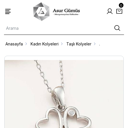
0
Anasayfa
Kadın Kolyeleri
Taşlı Kolyeler
.