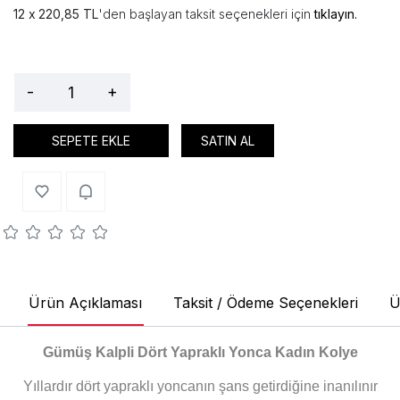
220,85 TL
'den başlayan taksit seçenekleri için
tıklayın.
-
+
SEPETE EKLE
SATIN AL
Ürün Açıklaması
Taksit / Ödeme Seçenekleri
Ü
Gümüş Kalpli Dört Yapraklı Yonca Kadın Kolye
Yıllardır dört yapraklı yoncanın şans getirdiğine inanılınır