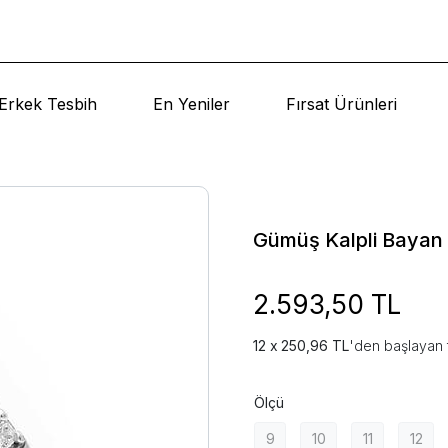
Erkek Tesbih
En Yeniler
Fırsat Ürünleri
Gümüş Kalpli Bayan
2.593,50 TL
250,96 TL
'den başlayan t
Ölçü
9
10
11
12