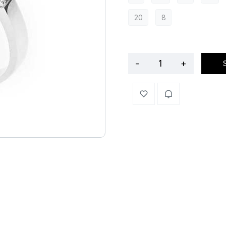
20
8
-
+