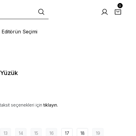
0
Editörün Seçimi
 Yüzük
aksit seçenekleri için
tıklayın.
13
14
15
16
17
18
19