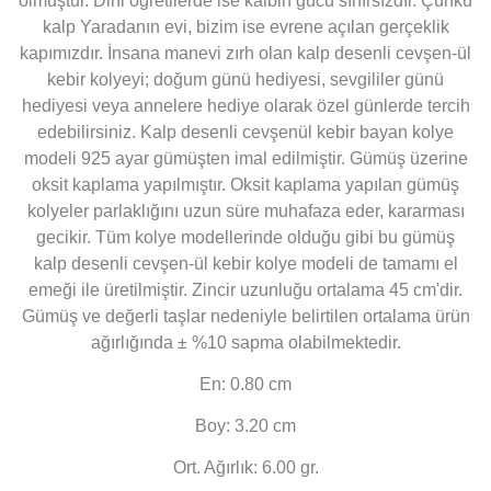
olmuştur. Dini öğretilerde ise kalbin gücü sınırsızdır. Çünkü
kalp Yaradanın evi, bizim ise evrene açılan gerçeklik
kapımızdır. İnsana manevi zırh olan kalp desenli cevşen-ül
kebir kolyeyi; doğum günü hediyesi, sevgililer günü
hediyesi veya annelere hediye olarak özel günlerde tercih
edebilirsiniz. Kalp desenli cevşenül kebir bayan kolye
modeli 925 ayar gümüşten imal edilmiştir. Gümüş üzerine
oksit kaplama yapılmıştır. Oksit kaplama yapılan gümüş
kolyeler parlaklığını uzun süre muhafaza eder, kararması
gecikir. Tüm kolye modellerinde olduğu gibi bu gümüş
kalp desenli cevşen-ül kebir kolye modeli de tamamı el
emeği ile üretilmiştir. Zincir uzunluğu ortalama 45 cm'dir.
Gümüş ve değerli taşlar nedeniyle belirtilen ortalama ürün
ağırlığında ± %10 sapma olabilmektedir.
En: 0.80 cm
Boy: 3.20 cm
Ort. Ağırlık: 6.00 gr.