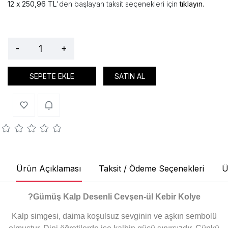
250,96 TL
'den başlayan taksit seçenekleri için
tıklayın.
-
+
SEPETE EKLE
SATIN AL
Ürün Açıklaması
Taksit / Ödeme Seçenekleri
Ü
?
Gümüş Kalp Desenli Cevşen-ül Kebir Kolye
Kalp simgesi, daima koşulsuz sevginin ve aşkın sembolü