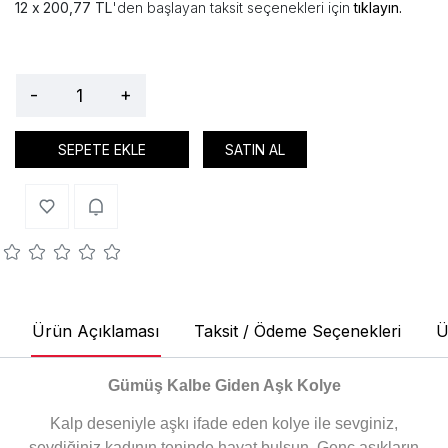
200,77 TL
'den başlayan taksit seçenekleri için
tıklayın.
-
+
SEPETE EKLE
SATIN AL
Ürün Açıklaması
Taksit / Ödeme Seçenekleri
Ü
Gümüş Kalbe Giden Aşk Kolye
Kalp deseniyle aşkı ifade eden kolye ile sevginiz,
sevdiğiniz kadının teninde hayat bulsun. Genç aşıkların