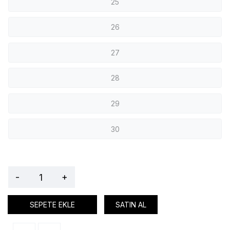
25
26
27
28
29
30
-
+
SEPETE EKLE
SATIN AL