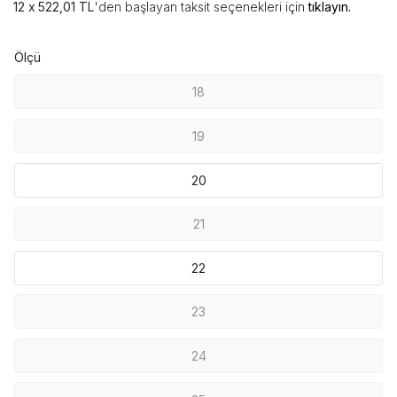
522,01 TL
'den başlayan taksit seçenekleri için
tıklayın.
Ölçü
18
19
20
21
22
23
24