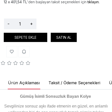
401,54 TL
'den başlayan taksit seçenekleri için
tıklayın.
-
+
SEPETE EKLE
SATIN AL
Ürün Açıklaması
Taksit / Ödeme Seçenekleri
Ü
Gümüş İsimli Sonsuzluk Bayan Kolye
Sevgilinize sonsuz aşkı ifade etmenin en güzel, en anlamlı