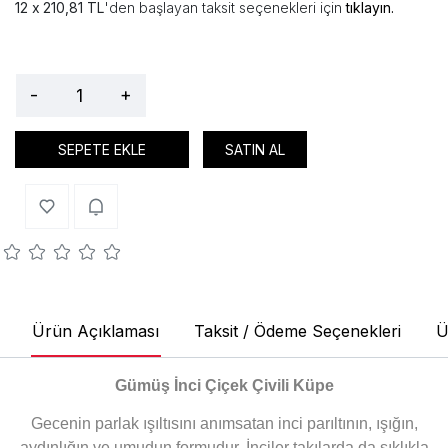
210,81 TL
'den başlayan taksit seçenekleri için
tıklayın.
-
+
SEPETE EKLE
SATIN AL
Ürün Açıklaması
Taksit / Ödeme Seçenekleri
Ü
Gümüş İnci Çiçek Çivili Küpe
Gecenin parlak ışıltısını anımsatan inci parıltının, ışığın,
aydınlığın ve umudun formudur. İnciler takılarda da sıklıkla