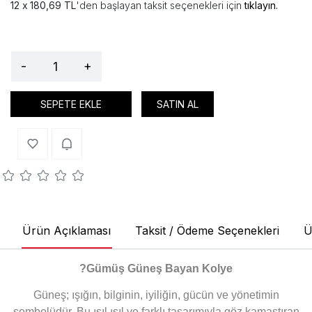
180,69 TL
'den başlayan taksit seçenekleri için
tıklayın.
-
+
SEPETE EKLE
SATIN AL
Ürün Açıklaması
Taksit / Ödeme Seçenekleri
Ü
?Gümüş Güneş Bayan Kolye
Güneş; ışığın, bilginin, iyiliğin, gücün ve yönetimin
sembolüdür. Bu ışıl ışıl ve farklı tasarımıyla göz kamaştıran