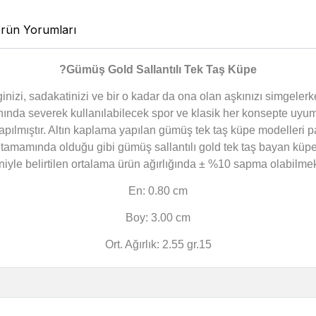
rün Yorumları
?
Gümüş Gold Sallantılı Tek Taş Küpe
vginizi, sadakatinizi ve bir o kadar da ona olan aşkınızı simgel
nında severek kullanılabilecek spor ve klasik her konsepte uyu
pılmıştır. Altın kaplama yapılan gümüş tek taş küpe modelleri pa
mamında olduğu gibi gümüş sallantılı gold tek taş bayan küpe m
iyle belirtilen ortalama ürün ağırlığında ± %10 sapma olabilmek
En: 0.80 cm
Boy: 3.00 cm
Ort. Ağırlık: 2.55 gr.15