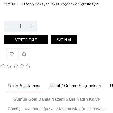
301,16 TL
'den başlayan taksit seçenekleri için
tıklayın.
-
+
SEPETE EKLE
SATIN AL
Ürün Açıklaması
Taksit / Ödeme Seçenekleri
Ü
Gümüş Gold Damla Nazarlı Şans Kadın Kolye
Gümüş nazar boncuğu sade tasarımıyla günlük hayatta