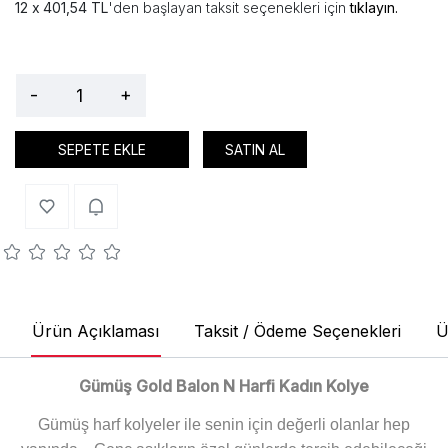
401,54 TL
'den başlayan taksit seçenekleri için
tıklayın.
-
+
SEPETE EKLE
SATIN AL
Ürün Açıklaması
Taksit / Ödeme Seçenekleri
Ü
Gümüş Gold Balon N Harfi Kadın Kolye
Gümüş harf kolyeler ile senin için değerli olanlar hep