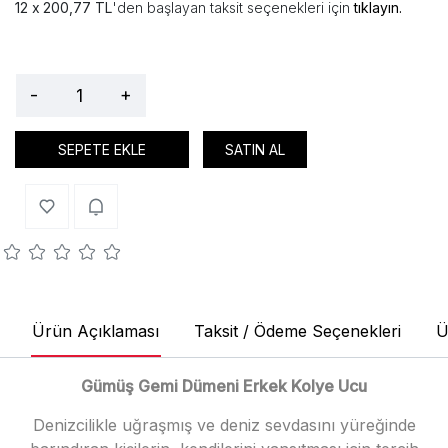
200,77 TL
'den başlayan taksit seçenekleri için
tıklayın.
-
+
SEPETE EKLE
SATIN AL
Ürün Açıklaması
Taksit / Ödeme Seçenekleri
Ü
Gümüş Gemi Dümeni Erkek Kolye Ucu
Denizcilikle uğraşmış ve deniz sevdasını yüreğinde