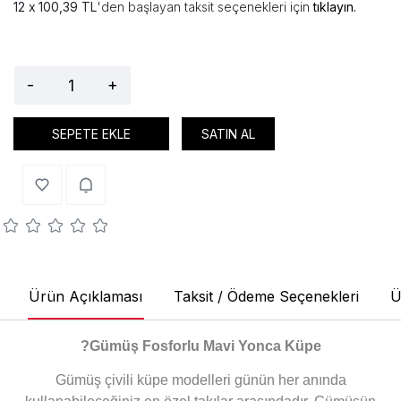
100,39 TL
'den başlayan taksit seçenekleri için
tıklayın.
-
+
SEPETE EKLE
SATIN AL
Ürün Açıklaması
Taksit / Ödeme Seçenekleri
Ü
?
Gümüş Fosforlu Mavi Yonca Küpe
Gümüş çivili küpe modelleri günün her anında