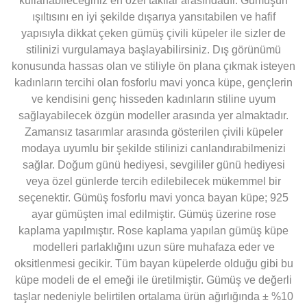
kullanabileceğiniz en özel takılar arasındadır. Gümüşün
ışıltısını en iyi şekilde dışarıya yansıtabilen ve hafif
yapısıyla dikkat çeken gümüş çivili küpeler ile sizler de
stilinizi vurgulamaya başlayabilirsiniz. Dış görünümü
konusunda hassas olan ve stiliyle ön plana çıkmak isteyen
kadınların tercihi olan fosforlu mavi yonca küpe, gençlerin
ve kendisini genç hisseden kadınların stiline uyum
sağlayabilecek özgün modeller arasında yer almaktadır.
Zamansız tasarımlar arasında gösterilen çivili küpeler
modaya uyumlu bir şekilde stilinizi canlandırabilmenizi
sağlar. Doğum günü hediyesi, sevgililer günü hediyesi
veya özel günlerde tercih edilebilecek mükemmel bir
seçenektir. Gümüş fosforlu mavi yonca bayan küpe; 925
ayar gümüşten imal edilmiştir. Gümüş üzerine rose
kaplama yapılmıştır. Rose kaplama yapılan gümüş küpe
modelleri parlaklığını uzun süre muhafaza eder ve
oksitlenmesi gecikir. Tüm bayan küpelerde olduğu gibi bu
küpe modeli de el emeği ile üretilmiştir. Gümüş ve değerli
taşlar nedeniyle belirtilen ortalama ürün ağırlığında ± %10