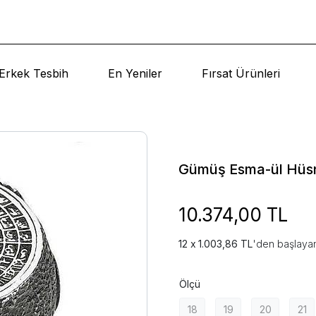
Erkek Tesbih
En Yeniler
Fırsat Ürünleri
Gümüş Esma-ül Hüs
10.374,00 TL
1.003,86 TL
'den başlayan
Ölçü
18
19
20
21