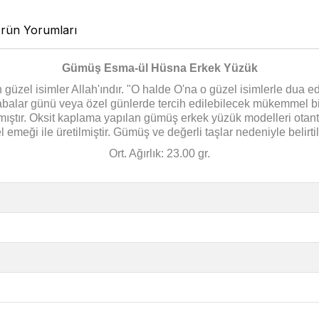
rün Yorumları
Gümüş Esma-ül Hüsna Erkek Yüzük
üzel isimler Allah'ındır. "O halde O'na o güzel isimlerle dua edin
abalar günü veya özel günlerde tercih edilebilecek mükemmel b
mıştır. Oksit kaplama yapılan gümüş erkek yüzük modelleri otant
ği ile üretilmiştir. Gümüş ve değerli taşlar nedeniyle belirti
Ort. Ağırlık: 23.00 gr.