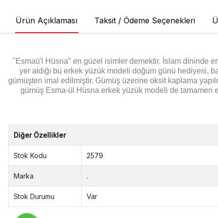
Ürün Açıklaması
Taksit / Ödeme Seçenekleri
Ü
"Esmaü'l Hüsna" en güzel isimler demektir. İslam dininde en g
yer aldığı bu erkek yüzük modeli doğum günü hediyesi, b
gümüşten imal edilmiştir. Gümüş üzerine oksit kaplama yapıl
gümüş Esma-ül Hüsna erkek yüzük modeli de tamamen el eme
Diğer Özellikler
Stok Kodu
2579
Marka
.
Stok Durumu
Var