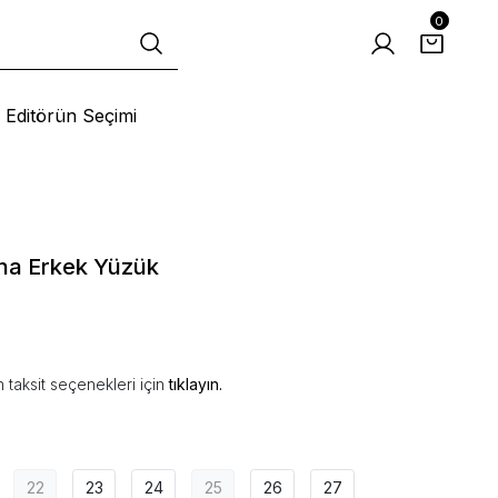
0
Editörün Seçimi
na Erkek Yüzük
 taksit seçenekleri için
tıklayın.
22
23
24
25
26
27