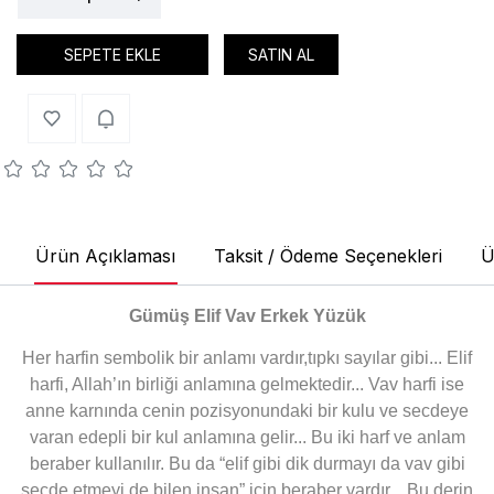
SEPETE EKLE
SATIN AL
Ürün Açıklaması
Taksit / Ödeme Seçenekleri
Ü
Gümüş Elif Vav Erkek Yüzük
Her harfin sembolik bir anlamı vardır,tıpkı sayılar gibi... Elif
harfi, Allah’ın birliği anlamına gelmektedir... Vav harfi ise
anne karnında cenin pozisyonundaki bir kulu ve secdeye
varan edepli bir kul anlamına gelir... Bu iki harf ve anlam
beraber kullanılır. Bu da “elif gibi dik durmayı da vav gibi
secde etmeyi de bilen insan” için beraber vardır... Bu derin