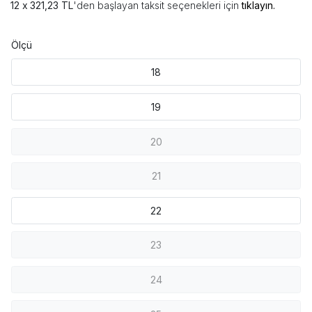
321,23 TL
'den başlayan taksit seçenekleri için
tıklayın.
Ölçü
18
19
20
21
22
23
24