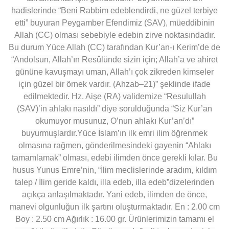
hadislerinde “Beni Rabbim edeblendirdi, ne güzel terbiye
etti” buyuran Peygamber Efendimiz (SAV), müeddibinin
Allah (CC) olması sebebiyle edebin zirve noktasındadır.
Bu durum Yüce Allah (CC) tarafından Kur’an-ı Kerim’de de
“Andolsun, Allah’ın Resûlünde sizin için; Allah’a ve ahiret
gününe kavuşmayı uman, Allah’ı çok zikreden kimseler
için güzel bir örnek vardır. (Ahzab–21)” şeklinde ifade
edilmektedir. Hz. Aişe (RA) validemize “Resulullah
(SAV)’in ahlakı nasıldı” diye sorulduğunda “Siz Kur’an
okumuyor musunuz, O’nun ahlakı Kur’an’dı”
buyurmuşlardır.Yüce İslam’ın ilk emri ilim öğrenmek
olmasına rağmen, gönderilmesindeki gayenin “Ahlakı
tamamlamak” olması, edebi ilimden önce gerekli kılar. Bu
husus Yunus Emre’nin, “İlim meclislerinde aradım, kıldım
talep / İlim geride kaldı, illa edeb, illa edeb”dizelerinden
açıkça anlaşılmaktadır. Yani edeb, ilimden de önce,
manevi olgunluğun ilk şartını oluşturmaktadır. En : 2.00 cm
Boy : 2.50 cm Ağırlık : 16.00 gr. Ürünlerimizin tamamı el