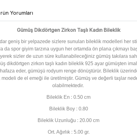
rün Yorumları
Gümüş Dikdörtgen Zirkon Taşlı Kadın Bileklik
ar geniş bir yelpazede sizlere sunulan bileklik modelleri her st
a da spor giyim tarzına uygun her ortamda ön plana çıkmayı başa
yerek sizler de uzun süre kullanabileceğiniz gümüş takılara sahi
üş dikdörtgen zirkon taşlı kadın bileklik 925 ayar gümüşten imal
afaza eder, gümüşü rodyum renge dönüştürür. Bileklik üzerinde
k modeli de el emeği ile üretilmiştir. Gümüş ve değerli taşlar ne
olabilmektedir.
Bileklik En : 0.50 cm
Bileklik Boy : 0.80
Bileklik Uzunluğu : 20.00
cm
Ort. Ağırlık : 5.00 gr.