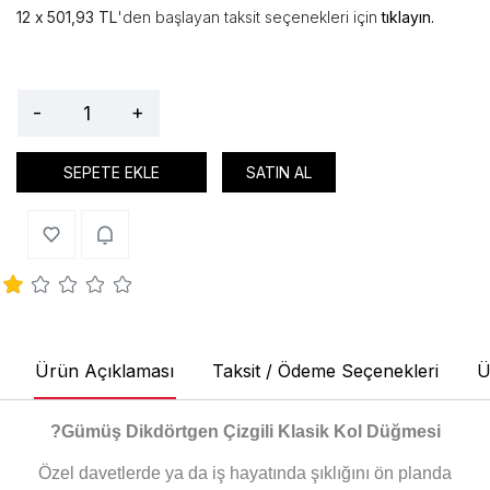
501,93 TL
'den başlayan taksit seçenekleri için
tıklayın.
-
+
SEPETE EKLE
SATIN AL
Ürün Açıklaması
Taksit / Ödeme Seçenekleri
Ü
?
Gümüş Dikdörtgen Çizgili Klasik Kol Düğmesi
Özel davetlerde ya da iş hayatında şıklığını ön planda