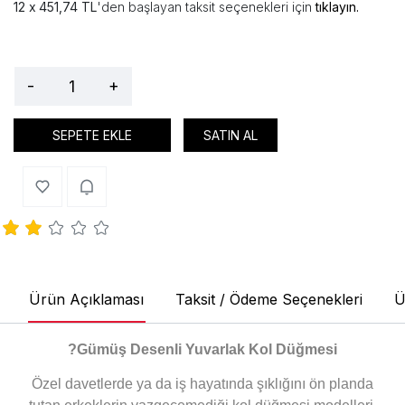
451,74 TL
'den başlayan taksit seçenekleri için
tıklayın.
-
+
SEPETE EKLE
SATIN AL
Ürün Açıklaması
Taksit / Ödeme Seçenekleri
Ü
?
Gümüş Desenli Yuvarlak Kol Düğmesi
Özel davetlerde ya da iş hayatında şıklığını ön planda