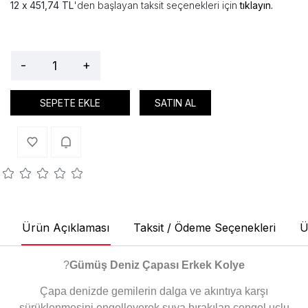
451,74 TL
'den başlayan taksit seçenekleri için
tıklayın.
-
+
SEPETE EKLE
SATIN AL
Ürün Açıklaması
Taksit / Ödeme Seçenekleri
Ü
?
Gümüş Deniz Çapası Erkek Kolye
Çapa denizde gemilerin dalga ve akıntıya karşı
sürüklenmesini engelleyerek suya bırakılan çengel uçlu