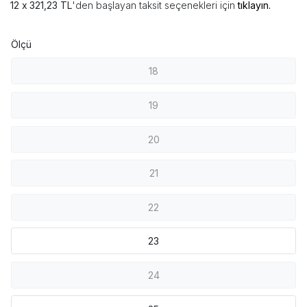
321,23 TL
'den başlayan taksit seçenekleri için
tıklayın.
Ölçü
18
19
20
21
22
23
24