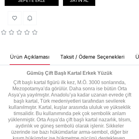
SEPETE EKLE
SATIN AL
Ürün Açıklaması
Taksit / Ödeme Seçenekleri
Ü
Gümüş Çift Başlı Kartal Erkek Yüzük
Çift başlı kartal figürü ilk kez, M.Ö. 3000 sonlarında,
Mezopotamya’da görülür. Daha sonra ise bütün Orta
Asya’ya yayılmıştır. Anadolu’ya kadar uzanan evrede çift
başlı kartal, Türk medeniyetleri tarafından sevilerek
kullanılmıştır. Kartal, kuşlar arasında ululuk ve yükseklik
timsalidir. Bu kullanımında pek çok sembolik anlam
yüklenmiştir. Orta Asya’da çift başlı kartal nazarlık, tılsım,
aydınlık ve güneş sembolü olarak işlenir. Sikkeler
üzerinde ise bazı hükümdarlar arma-sembol, diğer bir
kısım hükümdar ise hükmetme gücünü destekleyen,