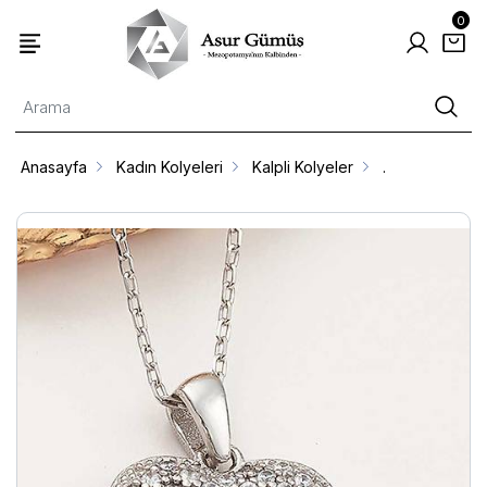
0
Anasayfa
Kadın Kolyeleri
Kalpli Kolyeler
.