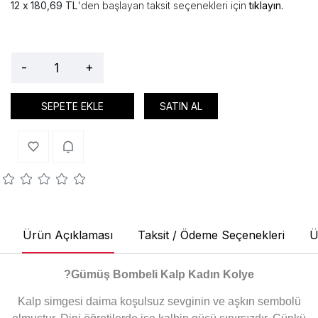
180,69 TL
'den başlayan taksit seçenekleri için
tıklayın.
-
+
SEPETE EKLE
SATIN AL
Ürün Açıklaması
Taksit / Ödeme Seçenekleri
Ü
?
Gümüş Bombeli Kalp Kadın Kolye
Kalp simgesi daima koşulsuz sevginin ve aşkın sembolü