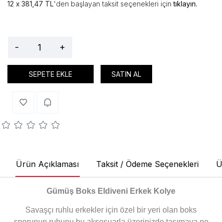
381,47 TL
'den başlayan taksit seçenekleri için
tıklayın.
-
+
SEPETE EKLE
SATIN AL
Ürün Açıklaması
Taksit / Ödeme Seçenekleri
Ü
Gümüş Boks Eldiveni Erkek Kolye
Savaşçı ruhlu erkekler için özel bir yeri olan boks
sporunun ruhunu bu aksesuarla üzerinizde taşımaya ne