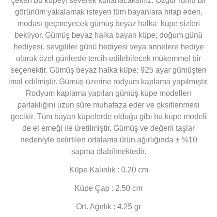
çeken bu küpeyi severek kullanacaksınız. Özgür ruhlu bir
görünüm yakalamak isteyen tüm bayanlara hitap eden,
modası geçmeyecek gümüş beyaz halka küpe sizleri
bekliyor. Gümüş beyaz halka bayan küpe; doğum günü
hediyesi, sevgililer günü hediyesi veya annelere hediye
olarak özel günlerde tercih edilebilecek mükemmel bir
seçenektir. Gümüş beyaz halka küpe; 925 ayar gümüşten
imal edilmiştir. Gümüş üzerine rodyum kaplama yapılmıştır.
Rodyum kaplama yapılan gümüş küpe modelleri
parlaklığını uzun süre muhafaza eder ve oksitlenmesi
gecikir. Tüm bayan küpelerde olduğu gibi bu küpe modeli
de el emeği ile üretilmiştir. Gümüş ve değerli taşlar
nedeniyle belirtilen ortalama ürün ağırlığında ± %10
sapma olabilmektedir.
Küpe Kalınlık : 0.20 cm
Küpe Çap : 2.50 cm
Ort. Ağırlık : 4.25 gr