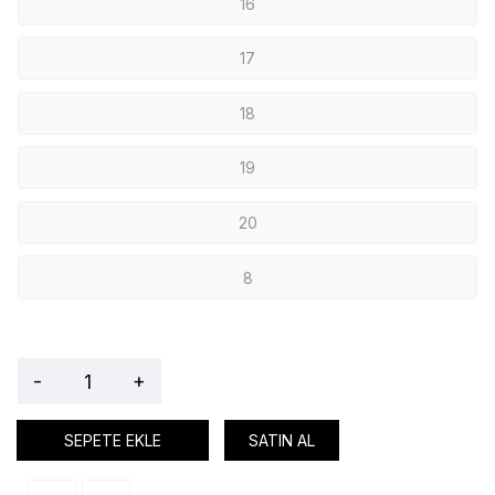
16
17
18
19
20
8
-
+
SEPETE EKLE
SATIN AL