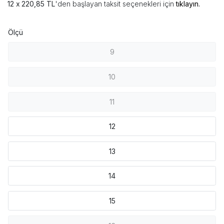
220,85 TL
'den başlayan taksit seçenekleri için
tıklayın.
Ölçü
9
10
11
12
13
14
15