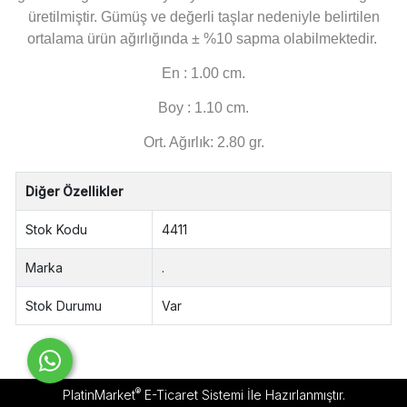
üretilmiştir. Gümüş ve değerli taşlar nedeniyle belirtilen
ortalama ürün ağırlığında ± %10 sapma olabilmektedir.
En : 1.00 cm.
Boy : 1.10 cm.
Ort. Ağırlık: 2.80 gr.
Diğer Özellikler
Stok Kodu
4411
Marka
.
Stok Durumu
Var
®
PlatinMarket
E-Ticaret Sistemi
İle Hazırlanmıştır.