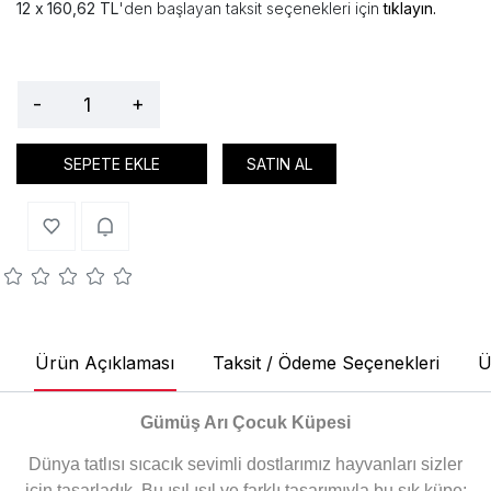
160,62 TL
'den başlayan taksit seçenekleri için
tıklayın.
-
+
SEPETE EKLE
SATIN AL
Ürün Açıklaması
Taksit / Ödeme Seçenekleri
Ü
Gümüş Arı Çocuk Küpesi
Dünya tatlısı sıcacık sevimli dostlarımız hayvanları sizler
için tasarladık. Bu ışıl ışıl ve farklı tasarımıyla bu şık küpe;