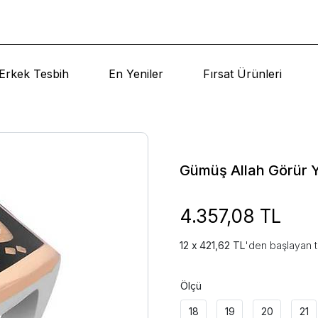
Erkek Tesbih
En Yeniler
Fırsat Ürünleri
Gümüş Allah Görür Y
4.357,08 TL
421,62 TL
'den başlayan t
Ölçü
18
19
20
21