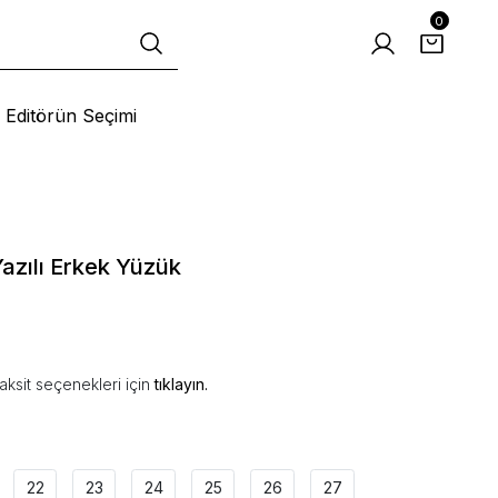
0
Editörün Seçimi
azılı Erkek Yüzük
aksit seçenekleri için
tıklayın.
22
23
24
25
26
27