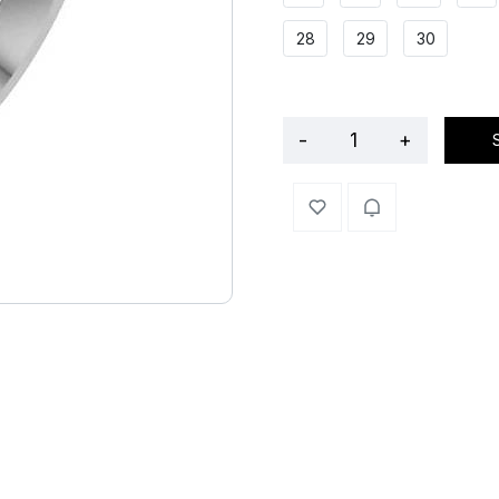
28
29
30
-
+