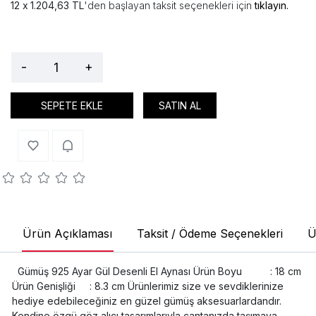
1.204,63 TL
'den başlayan taksit seçenekleri için
tıklayın.
-
+
SEPETE EKLE
SATIN AL
Ürün Açıklaması
Taksit / Ödeme Seçenekleri
Ü
Gümüş 925 Ayar Gül Desenli El Aynası Ürün Boyu : 18 cm
Ürün Genişliği : 8.3 cm Ürünlerimiz size ve sevdiklerinize
hediye edebileceğiniz en güzel gümüş aksesuarlardandır.
Kendine özgü göz alıcı tasarımlarıyla çantanızda taşımaya