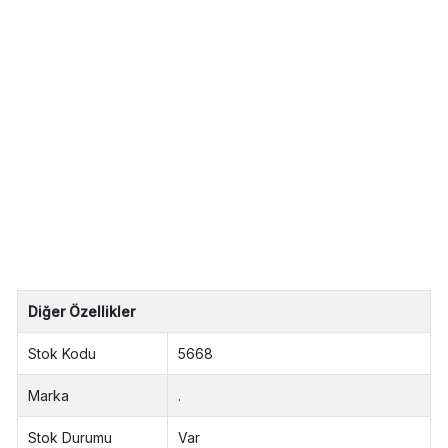
eder. Tutkuların yapıcı bir şekilde yapılmasına
yardımcı olarak aşk ifadelerini kolaylaştırır. Asya
ülkelerinde en saygın yere sahip olan onur taşı olarak
kabul edilir. Yeşim taşının kalp, bağışıklık sistemi,
dalak, böbrekler, sinir sistemi, timus ve saç için çok
faydalı olduğu bilinmektedir. Tesbih el emeği ile
üretilmiştir. Gümüş ve değerli taşlar nedeniyle belirtilen
ürün ağırlığında ± %10 sapma olabilmektedir.
Uzunluk : 25.00 cm
Tane Boy : 0.80 cm
Ort Ağırlık : 32 gr
Diğer Özellikler
Stok Kodu
5668
Marka
.
Stok Durumu
Var