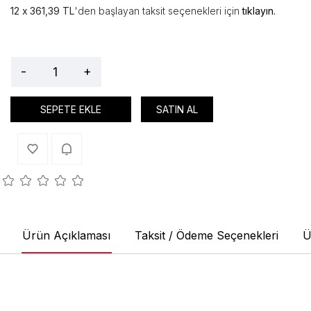
361,39 TL
'den başlayan taksit seçenekleri için
tıklayın.
-
+
SEPETE EKLE
SATIN AL
Ürün Açıklaması
Taksit / Ödeme Seçenekleri
Ü
Doğaltaş ?Metal Püsküllü Yeşil Yeşim Taşı Tesbih
Yeşil Yeşim Taşı: En yaygın olanıdır. Sinir sistemine çok
sakinleştirir. Yeşil renk, yaşamı ve büyümeyi temsil