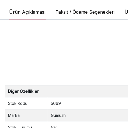
Ürün Açıklaması
Taksit / Ödeme Seçenekleri
Ü
Doğaltaş ?Metal Püsküllü Mavi
Yeşim Taşı Tesbih
Mavi Yeşim Taşı: Huzurlu ve pasif bir enerji kaynağıdı
teşvik eder. Kendini kısıtlı hisseden ve kontrolünün dış
sistemi, dalak, böbrekler, sinir sistemi, timus ve saç iç
Uzunluk : 25.00 cm
Tane Boy : 0.70 cm
Ort Ağırlık : 34 gr
Diğer Özellikler
Stok Kodu
5669
Marka
Gumush
Stok Durumu
Var